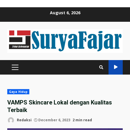
Skip
August 6, 2026
to
content
PRIMARY
MENU
Gaya Hidup
VAMPS Skincare Lokal dengan Kualitas
Terbaik
Redaksi
December 6, 2023
2 min read