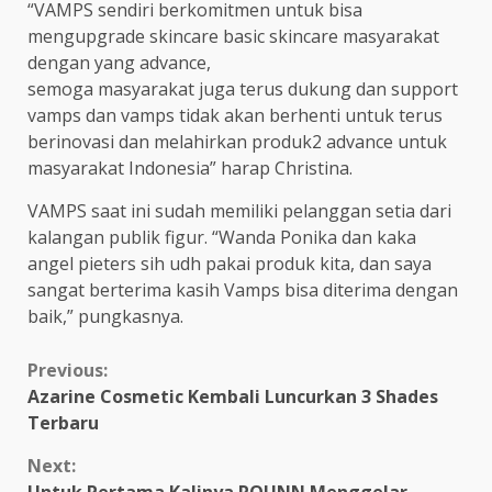
“VAMPS sendiri berkomitmen untuk bisa
mengupgrade skincare basic skincare masyarakat
dengan yang advance,
semoga masyarakat juga terus dukung dan support
vamps dan vamps tidak akan berhenti untuk terus
berinovasi dan melahirkan produk2 advance untuk
masyarakat Indonesia” harap Christina.
VAMPS saat ini sudah memiliki pelanggan setia dari
kalangan publik figur. “Wanda Ponika dan kaka
angel pieters sih udh pakai produk kita, dan saya
sangat berterima kasih Vamps bisa diterima dengan
baik,” pungkasnya.
Continue
Previous:
Azarine Cosmetic Kembali Luncurkan 3 Shades
Reading
Terbaru
Next:
Untuk Pertama Kalinya ROUNN Menggelar