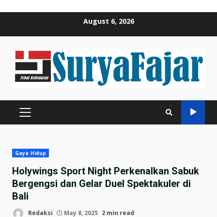
Skip
August 6, 2026
to
content
PRIMARY
MENU
Gaya Hidup
Holywings Sport Night Perkenalkan Sabuk
Bergengsi dan Gelar Duel Spektakuler di
Bali
Redaksi
May 8, 2025
2 min read