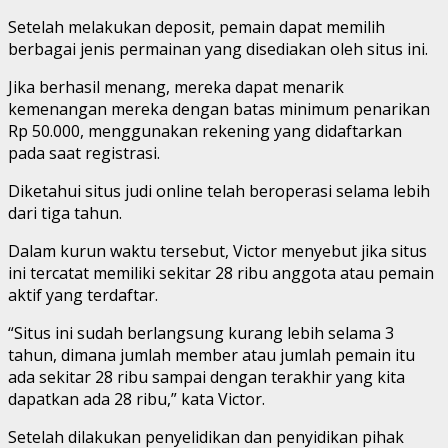
Setelah melakukan deposit, pemain dapat memilih
berbagai jenis permainan yang disediakan oleh situs ini.
Jika berhasil menang, mereka dapat menarik
kemenangan mereka dengan batas minimum penarikan
Rp 50.000, menggunakan rekening yang didaftarkan
pada saat registrasi.
Diketahui situs judi online telah beroperasi selama lebih
dari tiga tahun.
Dalam kurun waktu tersebut, Victor menyebut jika situs
ini tercatat memiliki sekitar 28 ribu anggota atau pemain
aktif yang terdaftar.
“Situs ini sudah berlangsung kurang lebih selama 3
tahun, dimana jumlah member atau jumlah pemain itu
ada sekitar 28 ribu sampai dengan terakhir yang kita
dapatkan ada 28 ribu,” kata Victor.
Setelah dilakukan penyelidikan dan penyidikan pihak