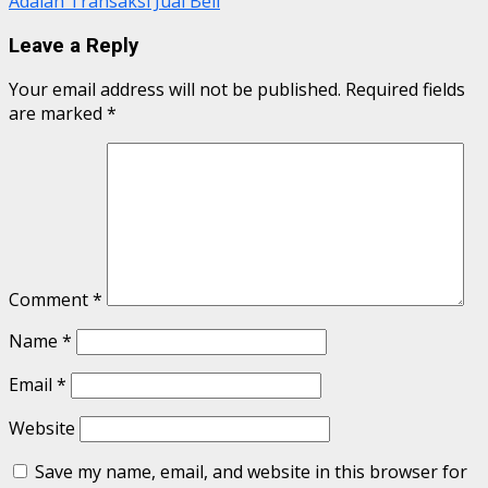
Adalah Transaksi Jual Beli
Leave a Reply
Your email address will not be published.
Required fields
are marked
*
Comment
*
Name
*
Email
*
Website
Save my name, email, and website in this browser for