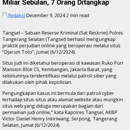
Miliar Sebulan, 7 Orang Ditangkap
Redaksi
December 9, 2024
2 min read
Tangsel – Satuan Reserse Kriminal (Sat Reskrim) Polres
Tangerang Selatan (Tangsel) berhasil mengungkap
praktik perjudian online yang beroperasi melalui situs
“Djarum Toto”, Jumat (6/12/2024).
Situs judi ini diketahui beroperasi di kawasan Ruko Puri
Mansion Blok C5, Kembangan, Jakarta Barat, yang
sebelumnya teridentifikasi melalui patroli siber yang
dilakukan oleh pihak kepolisian.
Pengungkapan kasus ini bermula dari patroli cyber
terhadap situs-situs atau alamat website atau mungkin
situs web yang diduga merupakan bagian dari
permainan judi online,” kata Kapolres Tangsel, AKBP
Victor Daniel Henry Inkiriwang, Serpong, Tangerang
Selatan, Jumat (6/12/2024).