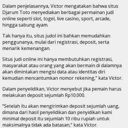
Dalam penjelasannya, Victor mengatakan bahwa situs
Djarum Toto menyediakan berbagai permainan judi
online seperti slot, togel, live casino, sport, arcade,
hingga sabung ayam.
Tak hanya itu, situs judol ini bahkan memudahkan
penggunanya, mulai dari registrasi, deposit, serta
menarik kemenangan.
Situs judi online ini hanya membutuhkan registrasi,
masyarakat atau orang yang akan bermain di dalamnya
akan dimintakan mengisi data atau identitas diri
kemudian mencantumkan nomor rekening,” kata Victor.
Dalam penyelidikan, Victor menyebut jika pemain harus
melakukan deposit sejumlah Rp10.000.
“Setelah itu akan mengirimkan deposit sejumlah uang,
dimana dari hasil penyelidikan dan penyidikan kami
minimal deposit itu sejumlah 10 ribu rupiah untuk
maksimalnya tidak ada batasan,” kata Victor.