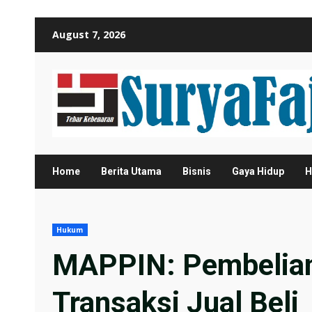
Skip
August 7, 2026
to
content
Home
Berita Utama
Bisnis
Gaya Hidup
H
Hukum
MAPPIN: Pembelian
Transaksi Jual Beli