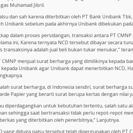
egas Muhamad Jibril.
alsu dan sah karena diterbitkan oleh PT Bank Unibank Tbk
eh Unibank sebelum pada akhirnya Unibank dibekukan pada
kap dalam proses persidangan, transaksi antara PT CMNP d
lama ini, Karena ternyata NCD tersebut dibayar secara tun
transaksinya adalah jual beli bukan tukar menukar,” teran
 PT CMNP menjual surat berharga yang dimilikinya kepada b
 kepada Unibank agar Unibank dapat menerbitkan NCD, Hal 
ungkapnya.
ah surat berharga, di Indonesia sendiri, surat berharga 
rde Papier yang berarti surat berupa kertas dengan nilai 
tau diperdagangkan untuk kebutuhan tertentu, salah satu a
an sehingga saat bertransaksi tidak perlu repot-repot mem
rkas yang diterbitkan oleh penerbitnya,” Lanjutnya.
yang diduga palsu tersebut telah dipergunakan oleh PT C