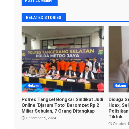
RELATED STORIES
Hukum
Hukum
Polres Tangsel Bongkar Sindikat Judi
Diduga S
Online ‘Djarum Toto’ Beromzet Rp 2
Hoax, Se
Miliar Sebulan, 7 Orang Ditangkap
Polisikan
Tiktok
December 9, 2024
October 1