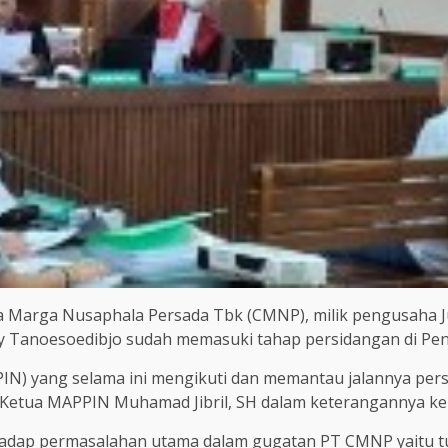
a Marga Nusaphala Persada Tbk (CMNP), milik pengusaha J
ry Tanoesoedibjo sudah memasuki tahap persidangan di Peng
PIN) yang selama ini mengikuti dan memantau jalannya p
a Ketua MAPPIN Muhamad Jibril, SH dalam keterangannya ke
adap permasalahan utama dalam gugatan PT CMNP yaitu tud