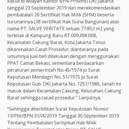
kasus di wilayah Kantor BPN Provinsi DKI Jakarta
tanggal 23 September 2019 dan merekomendasikan
pembatalan 20 Sertifikat Hak Milik (SHM) beserta
turunannya (38 sertifikat Hak Guna Bangunan) atas
nama PT. SALVE VERITATE seluas 77.852 m2 yang
terletak di Kampung Baru RT.009,RW.008,
Kecamatan Cakung Barat, Kota Jakarta Timur
dikarenakan Cacat Prosedur; diantaranya pada
umumnya jual beli dilakukan dengan menggunakan
PPAT Camat Bekasi, sementara berdasarkan
peraturan pemerintah No.45/1974 jo Surat
Keputusan Mendagri No. 51/1975 jo Surat
Keputusan Gub. DKI Jakarta No. 1251/1986, tanah ini
masuk dalam Kecamatan Cakung, Kelurahan Cakung
Barat sehingga cacad prosedur.” Lanjutnya.
“Sehingga diterbitkan Surat Keputusan Nomor
13/Pbt/BPN.31/IX/2019 Tanggal 30 September 2019
Tentang Pembatalan Sertipikat Hak Milik